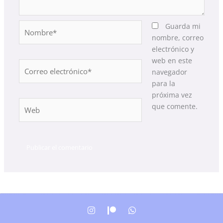
Nombre*
Guarda mi
nombre, correo
electrónico y
web en este
Correo
navegador
electrónico*
para la
próxima vez
Web
que comente.
I
P
W
n
a
h