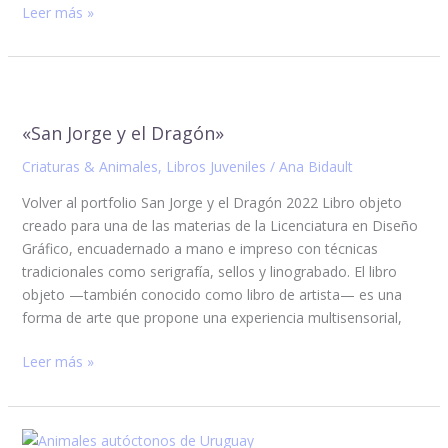
Leer más »
«San
Jorge
«San Jorge y el Dragón»
y
el
Criaturas & Animales
,
Libros Juveniles
/
Ana Bidault
Dragón»
Volver al portfolio San Jorge y el Dragón 2022 Libro objeto
creado para una de las materias de la Licenciatura en Diseño
Gráfico, encuadernado a mano e impreso con técnicas
tradicionales como serigrafía, sellos y linograbado. El libro
objeto —también conocido como libro de artista— es una
forma de arte que propone una experiencia multisensorial,
Leer más »
Calendario