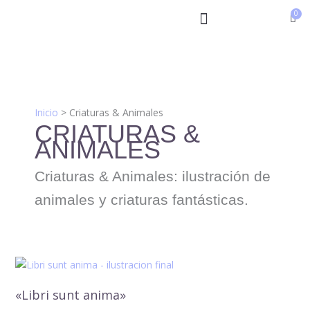
Ir
al
contenido
Inicio
Criaturas & Animales
CRIATURAS &
ANIMALES
Criaturas & Animales: ilustración de
animales y criaturas fantásticas.
«Libri
sunt
«Libri sunt anima»
anima»