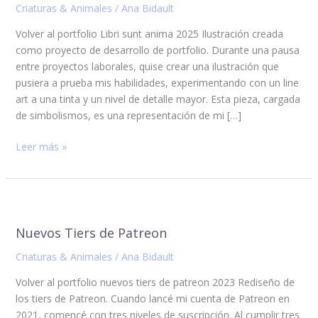
Criaturas & Animales
/
Ana Bidault
Volver al portfolio Libri sunt anima 2025 Ilustración creada
como proyecto de desarrollo de portfolio. Durante una pausa
entre proyectos laborales, quise crear una ilustración que
pusiera a prueba mis habilidades, experimentando con un line
art a una tinta y un nivel de detalle mayor. Esta pieza, cargada
de simbolismos, es una representación de mi […]
Leer más »
Nuevos
Tiers
Nuevos Tiers de Patreon
de
Patreon
Criaturas & Animales
/
Ana Bidault
Volver al portfolio nuevos tiers de patreon 2023 Rediseño de
los tiers de Patreon. Cuando lancé mi cuenta de Patreon en
2021, comencé con tres niveles de suscripción. Al cumplir tres