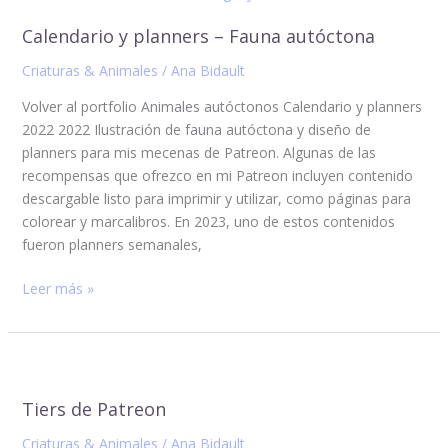
y
Calendario y planners – Fauna autóctona
planners
–
Criaturas & Animales
/
Ana Bidault
Fauna
autóctona
Volver al portfolio Animales autóctonos Calendario y planners
2022 2022 Ilustración de fauna autóctona y diseño de
planners para mis mecenas de Patreon. Algunas de las
recompensas que ofrezco en mi Patreon incluyen contenido
descargable listo para imprimir y utilizar, como páginas para
colorear y marcalibros. En 2023, uno de estos contenidos
fueron planners semanales,
Leer más »
Tiers
de
Tiers de Patreon
Patreon
Criaturas & Animales
/
Ana Bidault