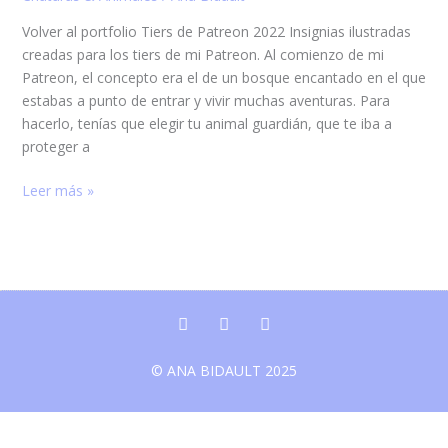
Volver al portfolio Tiers de Patreon 2022 Insignias ilustradas
creadas para los tiers de mi Patreon. Al comienzo de mi
Patreon, el concepto era el de un bosque encantado en el que
estabas a punto de entrar y vivir muchas aventuras. Para
hacerlo, tenías que elegir tu animal guardián, que te iba a
proteger a
Leer más »
I
P
W
n
a
h
s
t
a
© ANA BIDAULT 2025
t
r
t
a
e
s
g
o
a
r
n
p
a
p