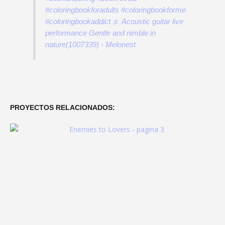
#coloringbookforadults
#coloringbookforme
#coloringbookaddict
♬ Acoustic guitar live
performance Gentle and nimble in
nature(1007339) - Melonest
PROYECTOS RELACIONADOS: