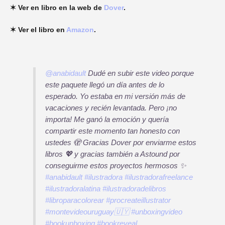
✶ Ver en libro en la web de
Dover
.
✶ Ver el libro en
Amazon
.
@anabidault
Dudé en subir este video porque
este paquete llegó un día antes de lo
esperado. Yo estaba en mi versión más de
vacaciones y recién levantada. Pero ¡no
importa! Me ganó la emoción y quería
compartir este momento tan honesto con
ustedes 🫣 Gracias Dover por enviarme estos
libros 💖 y gracias también a Astound por
conseguirme estos proyectos hermosos ✨
#anabidault
#ilustradora
#ilustradorafreelance
#ilustradoralatina
#ilustradoradelibros
#libroparacolorear
#procreateillustrator
#montevideouruguay🇺🇾
#unboxingvideo
#bookunboxing
#bookreveal