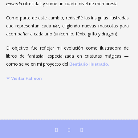
ofrecidas y sumé un cuarto nivel de membresía.
rewards
Como parte de este cambio, rediseñé las insignias ilustradas
que representan cada
, eligiendo nuevas mascotas para
tier
acompañar a cada uno (unicornio, fénix, grifo y dragón).
El objetivo fue reflejar mi evolución como ilustradora de
libros de fantasía, especializada en criaturas mágicas —
como se ve en mi proyecto del
Bestiario Ilustrado.
✶ Visitar Patreon
I
P
W
n
a
h