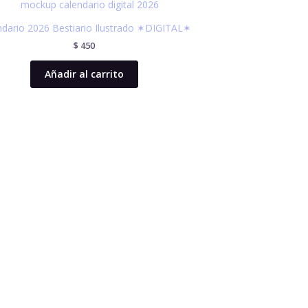
ndario 2026 Bestiario Ilustrado ✶DIGITAL✶
$
450
Añadir al carrito