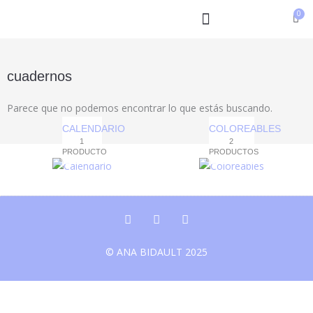
Ir
al
contenido
cuadernos
Parece que no podemos encontrar lo que estás buscando.
CALENDARIO
COLOREABLES
1
2
PRODUCTO
PRODUCTOS
I
P
W
n
a
h
s
t
a
© ANA BIDAULT 2025
t
r
t
a
e
s
g
o
a
r
n
p
a
p