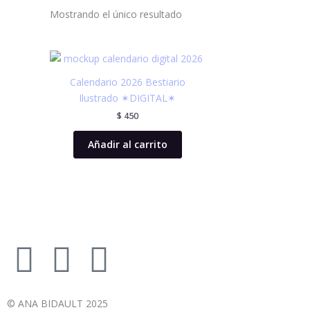
Mostrando el único resultado
Calendario 2026 Bestiario
Ilustrado ✶DIGITAL✶
$
450
Añadir al carrito
I
P
W
n
a
h
© ANA BIDAULT 2025